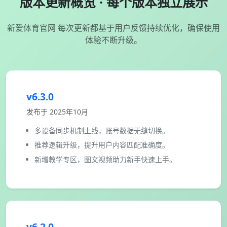
版本更新概览 · 每个版本独立展示
新爱体育官网 每次更新都基于用户反馈持续优化，确保使用
体验不断升级。
v6.3.0
发布于 2025年10月
多设备同步机制上线，账号数据无缝切换。
推荐逻辑升级，提升用户内容匹配准确度。
新增教学专区，图文视频助力新手快速上手。
v6.2.0