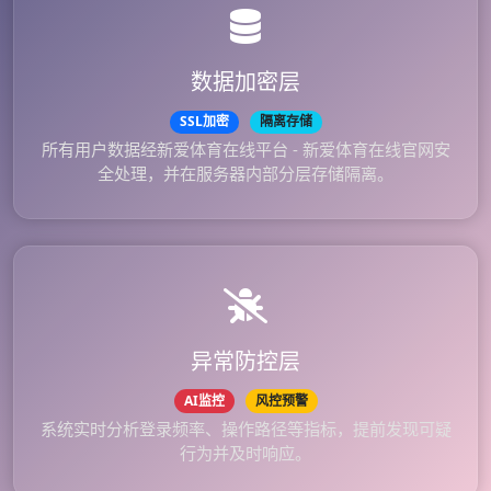
数据加密层
SSL加密
隔离存储
所有用户数据经新爱体育在线平台 - 新爱体育在线官网安
全处理，并在服务器内部分层存储隔离。
异常防控层
AI监控
风控预警
系统实时分析登录频率、操作路径等指标，提前发现可疑
行为并及时响应。