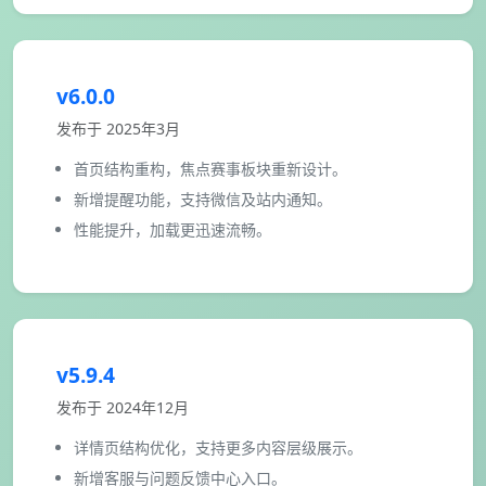
v6.0.0
发布于 2025年3月
首页结构重构，焦点赛事板块重新设计。
新增提醒功能，支持微信及站内通知。
性能提升，加载更迅速流畅。
v5.9.4
发布于 2024年12月
详情页结构优化，支持更多内容层级展示。
新增客服与问题反馈中心入口。