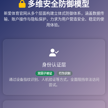
多维安全防御模型
新爱体育官网从多个层面构建立体式防御体系，涵盖数据传
输、账户操作与隐私保护，力求为用户营造安全、稳定的使
用体验。
身份认证层
双因子验证
行为识别
通过设备指纹识别、人机验证等方式，全面阻挡非法访问
尝试。