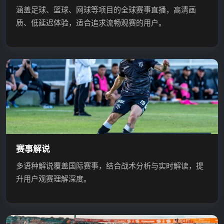
涵盖足球、篮球、网球等项目的全球赛事直播，高清画
质、低延迟体验，适合追求流畅观赛的用户。
赛事解说
多语种解说覆盖国际赛事，结合战术分析与实时解读，提
升用户观赛理解深度。